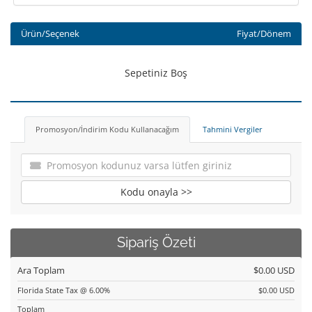
Ürün/Seçenek
Fiyat/Dönem
Sepetiniz Boş
Promosyon/İndirim Kodu Kullanacağım
Tahmini Vergiler
Kodu onayla >>
Sipariş Özeti
Ara Toplam
$0.00 USD
Florida State Tax @ 6.00%
$0.00 USD
Toplam