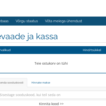
ebaas
Võrgu staatus
Võta meiega ühendust
vaade ja kassa
valikud
Hind/tsükkel
Teie ostukorv on tühi
kenda sooduskoodi
Hinnake makse
Kinnita kood >>