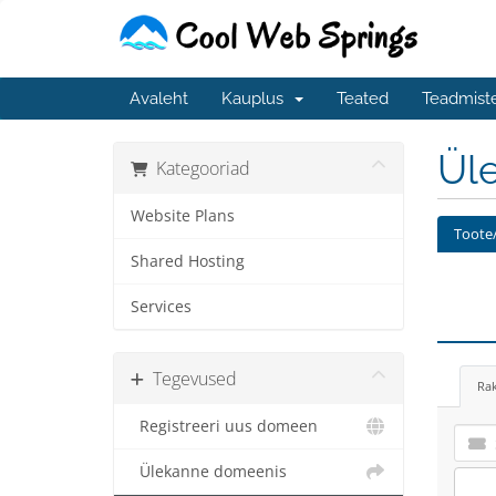
Avaleht
Kauplus
Teated
Teadmist
Üle
Kategooriad
Website Plans
Toote/
Shared Hosting
Services
Tegevused
Ra
Registreeri uus domeen
Ülekanne domeenis