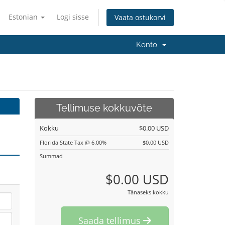
Estonian
Logi sisse
Vaata ostukorvi
Konto
Tellimuse kokkuvõte
Kokku
$0.00 USD
Florida State Tax @ 6.00%
$0.00 USD
Summad
$0.00 USD
Tänaseks kokku
Saada tellimus