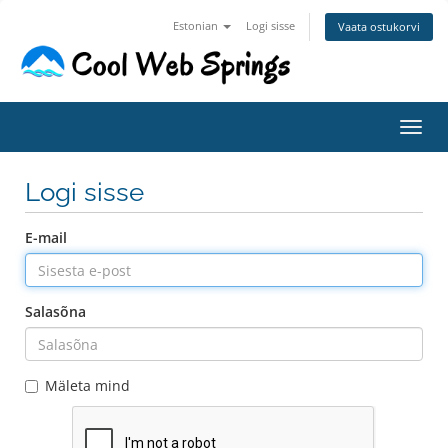
Estonian
Logi sisse
Vaata ostukorvi
Lülit
Logi sisse
E-mail
Salasõna
Mäleta mind